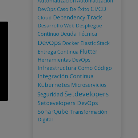
Automatización
Automatización
CI/CD
Caso De Éxito
DevOps
Dependency Track
Cloud
ar
Desarrollo Web
Despliegue
Deuda Técnica
Continuo
DevOps
Docker
Elastic Stack
Flutter
Entrega Continua
Herramientas DevOps
Infraestructura Como Código
Integración Continua
Kubernetes
Microservicios
Setdevelopers
Seguridad
Setdevelopers DevOps
SonarQube
Transformación
Digital