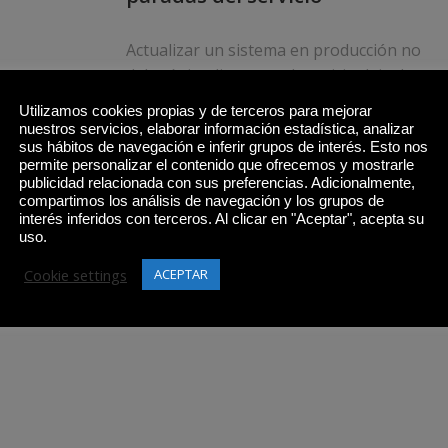
Actualizar un sistema en producción no
debería implicar que el servicio deje de est
disponible para […]
Utilizamos cookies propias y de terceros para mejorar
nuestros servicios, elaborar información estadística, analizar
sus hábitos de navegación e inferir grupos de interés. Esto nos
permite personalizar el contenido que ofrecemos y mostrarle
publicidad relacionada con sus preferencias. Adicionalmente,
Leer más
compartimos los análisis de navegación y los grupos de
interés inferidos con terceros. Al clicar en "Aceptar", acepta su
uso.
Cookie settings
ACEPTAR