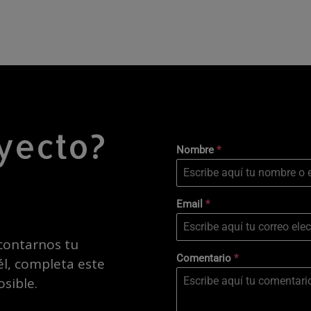
yecto?
Nombre
*
Email
*
 contarnos tu
Comentario
*
l, completa este
sible.