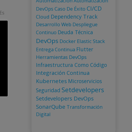
Automatización
Automatización
CI/CD
Caso De Éxito
DevOps
Es
Dependency Track
Cloud
Desarrollo Web
Despliegue
Deuda Técnica
Continuo
DevOps
Docker
Elastic Stack
Flutter
Entrega Continua
Herramientas DevOps
Infraestructura Como Código
Integración Continua
Kubernetes
Microservicios
Setdevelopers
Seguridad
Setdevelopers DevOps
SonarQube
Transformación
Digital