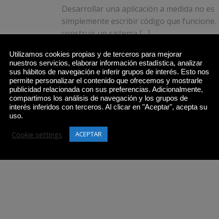
Desarrollar una aplicación a medida no es
simplemente escribir código que funcione. 
construir un sistema […]
Utilizamos cookies propias y de terceros para mejorar
nuestros servicios, elaborar información estadística, analizar
sus hábitos de navegación e inferir grupos de interés. Esto nos
Leer más
permite personalizar el contenido que ofrecemos y mostrarle
publicidad relacionada con sus preferencias. Adicionalmente,
compartimos los análisis de navegación y los grupos de
interés inferidos con terceros. Al clicar en "Aceptar", acepta su
uso.
Cookie settings
ACEPTAR