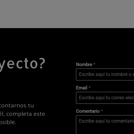
yecto?
Nombre
*
Email
*
 contarnos tu
Comentario
*
l, completa este
sible.