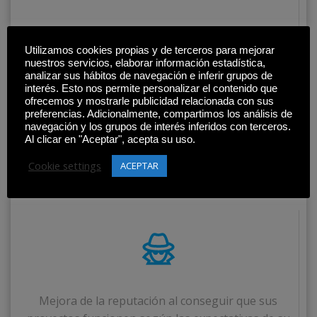
Utilizamos cookies propias y de terceros para mejorar
nuestros servicios, elaborar información estadística,
analizar sus hábitos de navegación e inferir grupos de
interés. Esto nos permite personalizar el contenido que
ofrecemos y mostrarle publicidad relacionada con sus
preferencias. Adicionalmente, compartimos los análisis de
navegación y los grupos de interés inferidos con terceros.
Mayor velocidad en el desarrollo y puesta en
Al clicar en "Aceptar", acepta su uso.
producción de nuevas funcionalidades.
Cookie settings
ACEPTAR
Mejora de la reputación al conseguir que sus