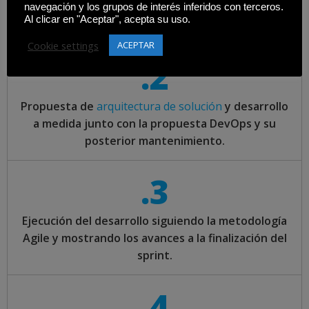
navegación y los grupos de interés inferidos con terceros.
Análisis y toma de requisitos de la app y el
Al clicar en "Aceptar", acepta su uso.
ecosistema donde deberá funcionar.
Cookie settings
ACEPTAR
.2
Propuesta de
arquitectura de solución
y desarrollo
a medida junto con la propuesta DevOps y su
posterior mantenimiento.
.3
Ejecución del desarrollo siguiendo la metodología
Agile y mostrando los avances a la finalización del
sprint.
.4