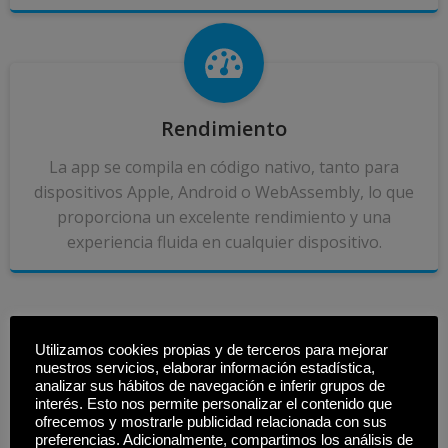
Rendimiento
La app se compila en código nativo, tanto para
dispositivos Apple, Android o WebAssembly, lo que
proporciona un excelente rendimiento y una
experiencia fluida en cualquier dispositivo.
Pasos a seguir para generación y publicación de una app
Utilizamos cookies propias y de terceros para mejorar
nativa o web:
nuestros servicios, elaborar información estadística,
analizar sus hábitos de navegación e inferir grupos de
.1
interés. Esto nos permite personalizar el contenido que
ofrecemos y mostrarle publicidad relacionada con sus
preferencias. Adicionalmente, compartimos los análisis de