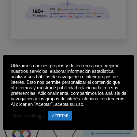
Nuestra arquitectura centralizada del CI/CD utiliza
Utilizamos cookies propias y de terceros para mejorar
Pulumi para la creación y eliminación de recursos en
nuestros servicios, elaborar información estadística,
analizar sus hábitos de navegación e inferir grupos de
Azure (Azure SQL Server, Azure Kubernetes Services,
interés. Esto nos permite personalizar el contenido que
Azure KeyVault, etc.) de forma dinámica y bajo las
ofrecemos y mostrarle publicidad relacionada con sus
preferencias. Adicionalmente, compartimos los análisis de
necesidades de su empresa.
navegación y los grupos de interés inferidos con terceros.
Al clicar en "Aceptar", acepta su uso.
Cookie settings
ACEPTAR