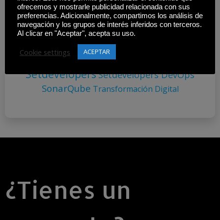
Dependency Track
Desarrollo Web
Despliegue
ofrecemos y mostrarle publicidad relacionada con sus
DevOps
preferencias. Adicionalmente, compartimos los análisis de
Deuda Técnica
Docker
Elastic
Continuo
navegación y los grupos de interés inferidos con terceros.
Flutter
Stack
Herramientas
Entrega Continua
Al clicar en "Aceptar", acepta su uso.
Infraestructura Como Código
Integración
DevOps
Cookie settings
ACEPTAR
Kubernetes
Continua
Microservicios
Seguridad
Setdevelopers
Setdevelopers DevOps
SonarQube
Transformación Digital
¿Tienes un