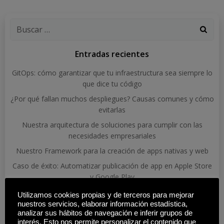
Buscar:
Entradas recientes
GitOps: cómo garantizar que tu infraestructura sea siempre lo
que dice tu código
¿Por qué fallan muchos despliegues? Causas comunes y cómo
evitarlas
Nuestra arquitectura de soluciones para cumplir con las
necesidades empresariales
Nuestro Framework para la creación de apps nativas y web
Caso de éxito: Automatizar publicación de app en Apple Store
y Google Play
Utilizamos cookies propias y de terceros para mejorar
Arquitectura De Soluciones
Automatización
nuestros servicios, elaborar información estadística,
CI/CD
Caso De Éxito
Cloud
analizar sus hábitos de navegación e inferir grupos de
Automatización DevOps
interés. Esto nos permite personalizar el contenido que