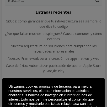
Entradas recientes
GitOps: cómo garantizar que tu infraestructura sea siempre lo
que dice tu código
¿Por qué fallan muchos despliegues? Causas comunes y cómo
evitarlas
Nuestra arquitectura de soluciones para cumplir con las
necesidades empresariales
Nuestro Framework para la creación de apps nativas y web
Caso de éxito: Automatizar publicación de app en Apple Store
y Google Play
Arquitectura De Soluciones
Automatización
Utilizamos cookies propias y de terceros para mejorar
CI/CD
Caso De Éxito
Cloud
Automatización DevOps
nuestros servicios, elaborar información estadística,
Dependency Track
Desarrollo Web
Despliegue
analizar sus hábitos de navegación e inferir grupos de
interés. Esto nos permite personalizar el contenido que
DevOps
Deuda Técnica
Docker
Elastic
Continuo
ofrecemos y mostrarle publicidad relacionada con sus