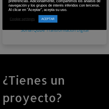
preferencias. Adicionalmente, compartimos los análisis de
Flutter
Stack
Herramientas
Entrega Continua
navegación y los grupos de interés inferidos con terceros.
Infraestructura Como Código
Integración
DevOps
Al clicar en "Aceptar", acepta su uso.
Kubernetes
Continua
Microservicios
Seguridad
Cookie settings
ACEPTAR
Setdevelopers
Setdevelopers DevOps
SonarQube
Transformación Digital
¿Tienes un
proyecto?